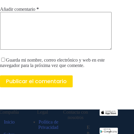
Añadir comentario
*
Guarda mi nombre, correo electrónico y web en este
navegador para la próxima vez que comente.
Publicar el comentario
Compañía
Legal
Contacta con
nosotros
Inicio
Política de
Privacidad
E
n