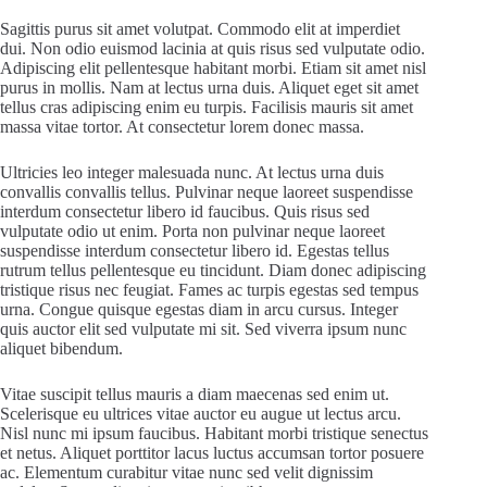
Sagittis purus sit amet volutpat. Commodo elit at imperdiet
dui. Non odio euismod lacinia at quis risus sed vulputate odio.
Adipiscing elit pellentesque habitant morbi. Etiam sit amet nisl
purus in mollis. Nam at lectus urna duis. Aliquet eget sit amet
tellus cras adipiscing enim eu turpis. Facilisis mauris sit amet
massa vitae tortor. At consectetur lorem donec massa.
Ultricies leo integer malesuada nunc. At lectus urna duis
convallis convallis tellus. Pulvinar neque laoreet suspendisse
interdum consectetur libero id faucibus. Quis risus sed
vulputate odio ut enim. Porta non pulvinar neque laoreet
suspendisse interdum consectetur libero id. Egestas tellus
rutrum tellus pellentesque eu tincidunt. Diam donec adipiscing
tristique risus nec feugiat. Fames ac turpis egestas sed tempus
urna. Congue quisque egestas diam in arcu cursus. Integer
quis auctor elit sed vulputate mi sit. Sed viverra ipsum nunc
aliquet bibendum.
Vitae suscipit tellus mauris a diam maecenas sed enim ut.
Scelerisque eu ultrices vitae auctor eu augue ut lectus arcu.
Nisl nunc mi ipsum faucibus. Habitant morbi tristique senectus
et netus. Aliquet porttitor lacus luctus accumsan tortor posuere
ac. Elementum curabitur vitae nunc sed velit dignissim