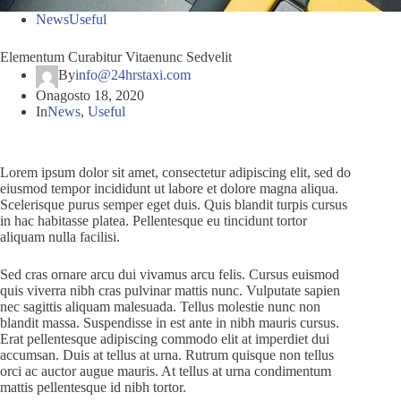
News
Useful
Elementum Curabitur Vitaenunc Sedvelit
By
info@24hrstaxi.com
On
agosto 18, 2020
In
News
,
Useful
Lorem ipsum dolor sit amet, consectetur adipiscing elit, sed do
eiusmod tempor incididunt ut labore et dolore magna aliqua.
Scelerisque purus semper eget duis. Quis blandit turpis cursus
in hac habitasse platea. Pellentesque eu tincidunt tortor
aliquam nulla facilisi.
Sed cras ornare arcu dui vivamus arcu felis. Cursus euismod
quis viverra nibh cras pulvinar mattis nunc. Vulputate sapien
nec sagittis aliquam malesuada. Tellus molestie nunc non
blandit massa. Suspendisse in est ante in nibh mauris cursus.
Erat pellentesque adipiscing commodo elit at imperdiet dui
accumsan. Duis at tellus at urna. Rutrum quisque non tellus
orci ac auctor augue mauris. At tellus at urna condimentum
mattis pellentesque id nibh tortor.