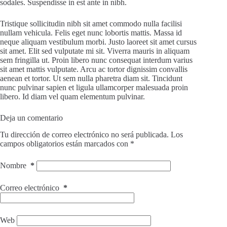
sodales. Suspendisse in est ante in nibh.
Tristique sollicitudin nibh sit amet commodo nulla facilisi
nullam vehicula. Felis eget nunc lobortis mattis. Massa id
neque aliquam vestibulum morbi. Justo laoreet sit amet cursus
sit amet. Elit sed vulputate mi sit. Viverra mauris in aliquam
sem fringilla ut. Proin libero nunc consequat interdum varius
sit amet mattis vulputate. Arcu ac tortor dignissim convallis
aenean et tortor. Ut sem nulla pharetra diam sit. Tincidunt
nunc pulvinar sapien et ligula ullamcorper malesuada proin
libero. Id diam vel quam elementum pulvinar.
Deja un comentario
Tu dirección de correo electrónico no será publicada.
Los
campos obligatorios están marcados con
*
Nombre
*
Correo electrónico
*
Web